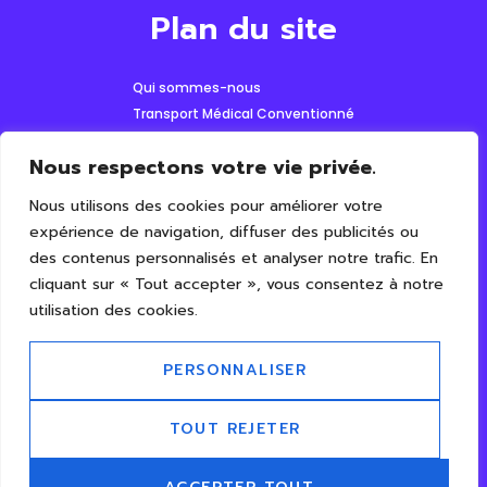
Plan du site
Qui sommes-nous
Transport Médical Conventionné
Transport de personne
Nous respectons votre vie privée.
Transport de colis et de plis
Événementiel
Nous utilisons des cookies pour améliorer votre
expérience de navigation, diffuser des publicités ou
Contact
des contenus personnalisés et analyser notre trafic. En
cliquant sur « Tout accepter », vous consentez à notre
Appelez -nous
Nous localiser
utilisation des cookies.
07 61 02 82 82
BESSENAY
PERSONNALISER
TOUT REJETER
© 2026 Taxi chapus Tous droits réservés | Conception et réalisation
L&A communication